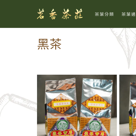
跳至內
容
茶葉分類
茶葉通
商
黑茶
品
系
列
: