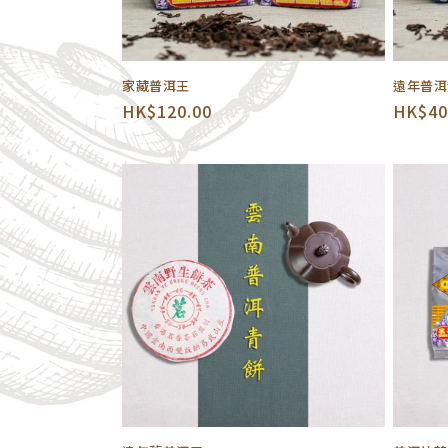
家藏普洱王
遠年普洱
定
HK$120.00
定
HK$40
價
價