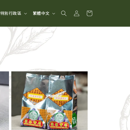
購
登
語
物
 | 香港特別行政區
繁體中文
入
言
車