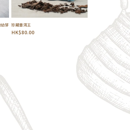
級幼芽
珍藏普洱王
定
HK$80.00
價