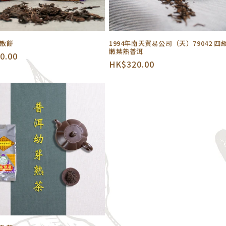
散餅
1994年南天貿易公司（天）79042 四
嫩葉熟普洱
0.00
定
HK$320.00
價