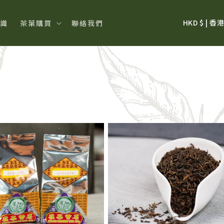
國
HKD $
識
茶葉購買
聯絡我們
家
/
地
區