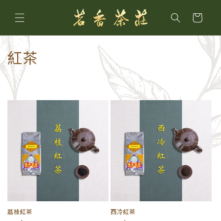
購
跳至內
容
物
車
商
紅茶
品
系
列
:
荔枝紅茶
西冷紅茶