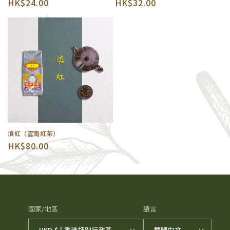
定
HK$24.00
定
HK$32.00
價
價
滇紅（雲南紅茶）
定
HK$80.00
價
國家/地區
語言
HKD $ | 香港特別行政區
繁體中文